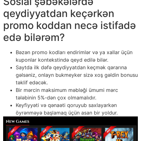
Sosial şəbəkələrdə
qeydiyyatdan keçərkən
promo koddan necə istifadə
edə bilərəm?
Bəzən promo kodları endirimlər və ya xallar üçün
kuponlar kontekstində qeyd edilə bilər.
Saytda ilk dəfə qeydiyyatdan keçmək qərarına
gəlsəniz, onlayn bukmeyker sizə xoş gəldin bonusu
təklif edəcək.
Bir mərcin maksimum məbləği ümumi mərc
tələbinin 5%-dən çox olmamalıdır.
Keyfiyyəti və qənaəti qoruyub saxlayarkən
öyrənməyə başlamaq üçün asan bir yoldur.