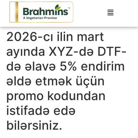
2026-cı ilin mart
ayında XYZ-də DTF-
də əlavə 5% endirim
əldə etmək üçün
promo kodundan
istifadə edə
bilərsiniz.