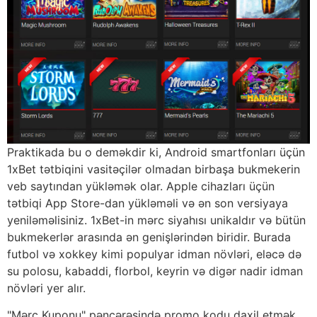
Praktikada bu o deməkdir ki, Android smartfonları üçün
1xBet tətbiqini vasitəçilər olmadan birbaşa bukmekerin
veb saytından yükləmək olar. Apple cihazları üçün
tətbiqi App Store-dan yükləməli və ən son versiyaya
yeniləməlisiniz. 1xBet-in mərc siyahısı unikaldır və bütün
bukmekerlər arasında ən genişlərindən biridir. Burada
futbol və xokkey kimi populyar idman növləri, eləcə də
su polosu, kabaddi, florbol, keyrin və digər nadir idman
növləri yer alır.
"Mərc Kuponu" pəncərəsində promo kodu daxil etmək