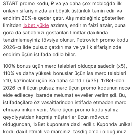
START promo kodu, ₽ və ya daha çox məbləğdə ilk
onlayn sifarişinizdə ən böyük üstünlük təmin edir və
endirim 20%-ə qədər çatır. Alış məbləğiniz göstərilən
limitdən
1xbet yükle
azdırsa, endirim faizi azalır, buna
görə də səbətinizi göstərilən limitlər daxilində
tənzimləməyiniz tövsiyə olunur.
Petrovich promo kodu
2026-cı ildə pulsuz çatdırılma və ya ilk sifarişinizdə
endirim üçün istifadə edilə bilər.
100% bonus üçün mərc tələbləri olduqca sadədir (x5),
110% və daha yüksək bonuslar üçün isə mərc tələbləri
x10, kazinolar üçün isə daha sərtdir (x35). 1xBet-dən
2026-cı il üçün pulsuz mərc üçün promo kodunun necə
əldə ediləcəyi barədə məlumat əvvəllər verilmişdi. Bu,
istifadəçilərə öz vəsaitlərindən istifadə etmədən mərc
etməyə imkan verir. Mərc üçün promo kodu yalnız
qeydiyyatdan keçmiş müştərilər üçün mövcud
olduğundan, 1xBet kuponuna daxil edilir. Kuponda unikal
kodu daxil etməli və mərcinizi təsdiqləməli olduğunuz