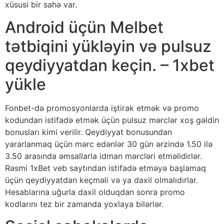
xüsusi bir sahə var.
Android üçün Melbet
tətbiqini yükləyin və pulsuz
qeydiyyatdan keçin. – 1xbet
yükle
Fonbet-də promosyonlarda iştirak etmək və promo
kodundan istifadə etmək üçün pulsuz mərclər xoş gəldin
bonusları kimi verilir. Qeydiyyat bonusundan
yararlanmaq üçün mərc edənlər 30 gün ərzində 1.50 ilə
3.50 arasında əmsallarla idman mərcləri etməlidirlər.
Rəsmi 1xBet veb saytından istifadə etməyə başlamaq
üçün qeydiyyatdan keçməli və ya daxil olmalıdırlar.
Hesablarına uğurla daxil olduqdan sonra promo
kodlarını tez bir zamanda yoxlaya bilərlər.