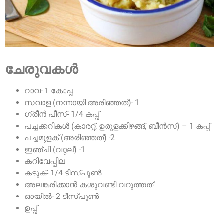
ചേരുവകൾ
റാവ- 1 കോപ്പ
സവാള (നന്നായി അരിഞ്ഞത്)- 1
ഗ്രീൻ പീസ്- 1/4 കപ്പ്
പച്ചക്കറികൾ (കാരറ്റ്, ഉരുളക്കിഴങ്ങ്, ബീൻസ്) – 1 കപ്പ്
പച്ചമുളക് (അരിഞ്ഞത്) -2
ഇഞ്ചി (വറ്റല്) -1
കറിവേപ്പില
കടുക്- 1/4 ടീസ്പൂൺ
അലങ്കരിക്കാൻ കശുവണ്ടി വറുത്തത്
ഓയിൽ- 2 ടീസ്പൂൺ
ഉപ്പ്